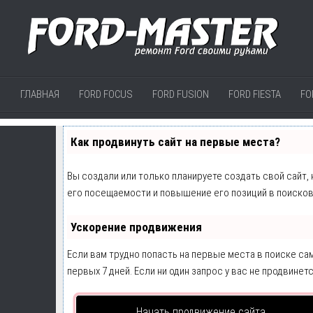
ГЛАВНАЯ
FORD FOCUS
FORD FUSION
FORD FIESTA
FO
Как продвинуть сайт на первые места?
Вы создали или только планируете создать свой сайт,
его посещаемости и повышение его позиций в поисков
Ускорение продвижения
Если вам трудно попасть на первые места в поиске с
первых 7 дней. Если ни один запрос у вас не продвинетс
Начать продвижение сайта