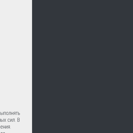
выполнять
ых сил. В
ения.