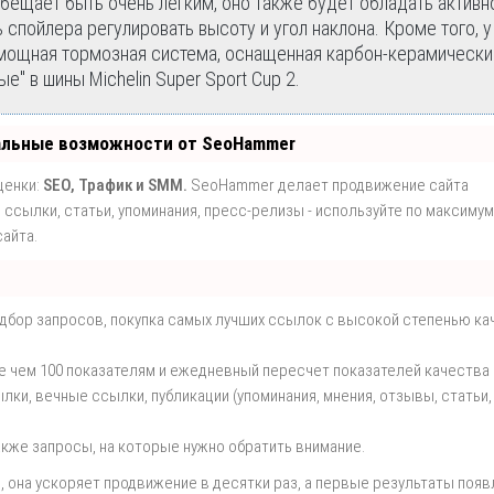
бещает быть очень легким, оно также будет обладать активн
спойлера регулировать высоту и угол наклона. Кроме того, у
 мощная тормозная система, оснащенная карбон-керамическ
" в шины Michelin Super Sport Cup 2.
альные возможности от SeoHammer
ценки:
SEO, Трафик и SMM.
SeoHammer делает продвижение сайта
ссылки, статьи, упоминания, пресс-релизы - используйте по максимум
айта.
одбор запросов, покупка самых лучших ссылок с высокой степенью ка
е чем 100 показателям и ежедневный пересчет показателей качества 
и, вечные ссылки, публикации (упоминания, мнения, отзывы, статьи,
акже запросы, на которые нужно обратить внимание.
т
, она ускоряет продвижение в десятки раз, а первые результаты поя