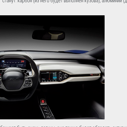
T
станут: карбон (из него будет выполнен кузова), алюминий (