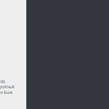
ар,
ероятный
же были