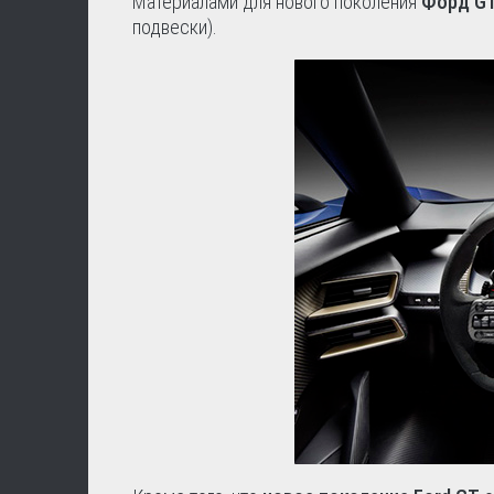
Материалами для нового поколения
Форд G
подвески).