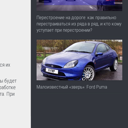
Перестроение на дороге: как правильно
перестраиваться из ряда в ряд, и кто кому
уступает при перестроении?
ся их
ды будет
Малоизвестный «зверь»: Ford Puma
работке
та. При