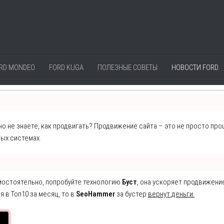
RD MONDEO
FORD KUGA
ПОЛЕЗНЫЕ СОВЕТЫ
НОВОСТИ FORD
 но не знаете, как продвигать? Продвижение сайта – это не просто пр
ых системах.
амостоятельно, попробуйте технологию
Буст
, она ускоряет продвижени
я в Топ10 за месяц, то в
SeoHammer
за бустер
вернут деньги.