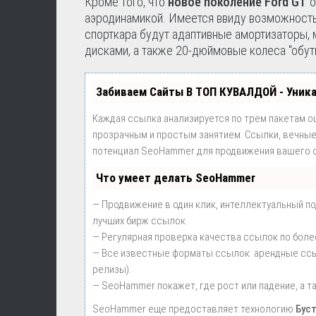
Кроме того, что
новое поколение Ford GT
о
аэродинамикой. Имеется ввиду возможность 
спорткара будут адаптивные амортизаторы,
дисками, а также 20-дюймовые колеса "обутые
Забиваем Сайты В ТОП КУВАЛДОЙ - Уник
Каждая ссылка анализируется по трем пакетам о
прозрачным и простым занятием. Ссылки, вечные 
потенциал SeoHammer для продвижения вашего с
Что умеет делать SeoHammer
— Продвижение в один клик, интеллектуальный п
лучших бирж ссылок.
— Регулярная проверка качества ссылок по боле
— Все известные форматы ссылок: арендные ссылк
релизы).
— SeoHammer покажет, где рост или падение, а т
SeoHammer еще предоставляет технологию
Бус