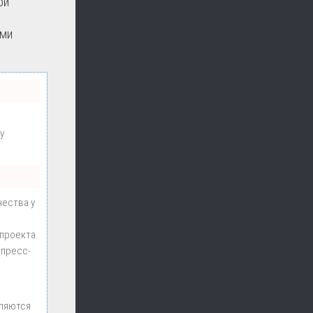
ой
ими
у
чества у
проекта.
 пресс-
вляются